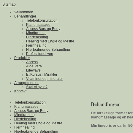
Sitemap
Velkommen
Behandlinger
Telefonkonsultation
Klangmassage
Access Bars og Body
Mindtræning
Hjertehealing
Healing med Engle og Mestre
Fjernhealing
Hjerteåbnende Behandling
Professionel ven
Produkter
Access
Aloe Vera
Lifewave
Et Kursus i Mirakler
Vitaminer og mineraler
Arrangementer
Skal vi bytte?
Kontakt
Telefonkonsultation
Behandlinger
Klangmassage
Access Bars og Body
De forskellige former fo
Mindtræning
klangmassage og en hea
Hjertehealing
Healing med Engle og Mestre
Min timepris er ca. kr. 50
Fjernhealing
Hjerteåbnende Behandling