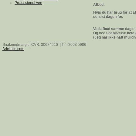
Professionel ven
Afbud:
Hvis du har brug for at a
senest dagen før.
Ved afbud samme dag sen
Og ved udeblivelse betale
(Jeg har ikke haft mulighe
Snakmedmargit | CVR: 30674510 | Tlf.: 2063 5986
Bricksite.com